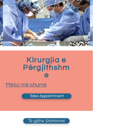
Kirurgjia e
Përgjithshm
e
Mëso më shumë
Take Appointment
Të gjitha Shërbimet