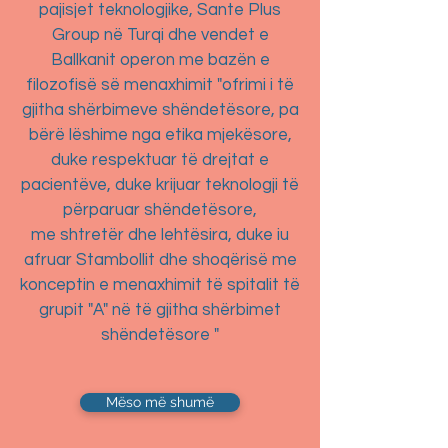
pajisjet teknologjike, Sante Plus
Group në Turqi dhe vendet e
Ballkanit operon me bazën e
filozofisë së menaxhimit "ofrimi i të
gjitha shërbimeve shëndetësore, pa
bërë lëshime nga etika mjekësore,
duke respektuar të drejtat e
pacientëve, duke krijuar teknologji të
përparuar shëndetësore,
me shtretër dhe lehtësira, duke iu
afruar Stambollit dhe shoqërisë me
konceptin e menaxhimit të spitalit të
grupit "A" në të gjitha shërbimet
shëndetësore "
Mëso më shumë