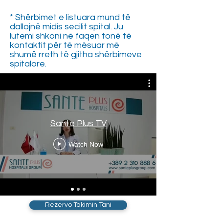
* Shërbimet e listuara mund të
dallojnë midis secilit spital. Ju
lutemi shkoni në faqen tonë të
kontaktit për të mësuar më
shumë rreth të gjitha shërbimeve
spitalore.
Sante Plus TV
Watch Now
Rezervo Takimin Tani