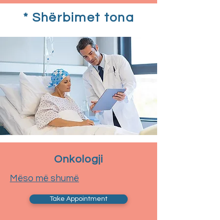
* Shërbimet tona
Onkologji
Mëso më shumë
Take Appointment