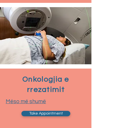
Onkologjia e
rrezatimit
Mëso më shumë
Take Appointment