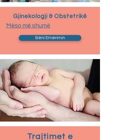
Gjinekologji & Obstetrikë
Mëso më shumë
Bëni Emërimin
Trajtimet e