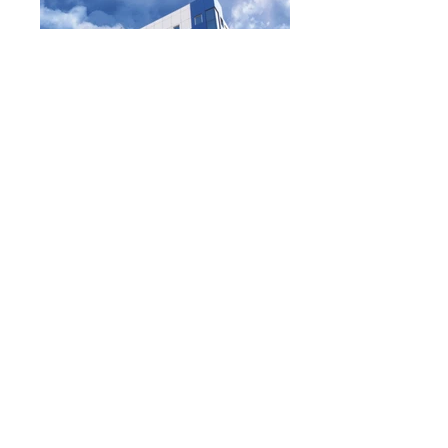
Të gjitha Fotografitë