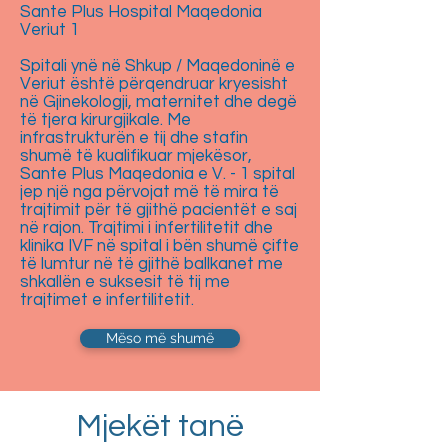
Sante Plus Hospital Maqedonia
Veriut 1
Spitali ynë në Shkup / Maqedoninë e
Veriut është përqendruar kryesisht
në Gjinekologji, maternitet dhe degë
të tjera kirurgjikale. Me
infrastrukturën e tij dhe stafin
shumë të kualifikuar mjekësor,
Sante Plus Maqedonia e V. - 1 spital
jep një nga përvojat më të mira të
trajtimit për të gjithë pacientët e saj
në rajon. Trajtimi i infertilitetit dhe
klinika IVF në spital i bën shumë çifte
të lumtur në të gjithë ballkanet me
shkallën e suksesit të tij me
trajtimet e infertilitetit.
Mëso më shumë
Mjekët tanë