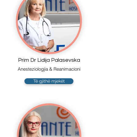
Prim Dr Lidija Palasevska
Anesteziologjia & Reanimacioni
Të gjithë mjekët