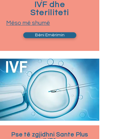
IVF dhe
Steriliteti
Mëso më shumë
Bëni Emërimin
Pse të zgjidhni Sante Plus