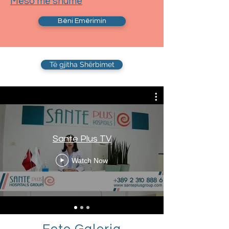
Mëso më shumë
Bëni Emërimin
Të gjitha Shërbimet
Sante Plus TV
Watch Now