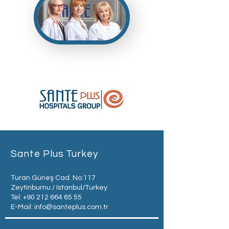
Sante Plus Turkey
Turan Güneş Cad. No:117
Zeytinburnu / Istanbul/Turkey
Tel:
+90 212 664 65 55
E-Mail:
info@santeplus.com.tr