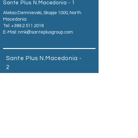
Sante Plus N.Macedonia - 1
Alekso Demnievski, Skopje 1000, North
Macedonia
Tel:
+389 2 511 2016
E-Mail:
nmk@santeplusgroup.com
Sante Plus N.Macedonia -
2
Bul. Partizanski Odredi br. 42
1000 Skopje, R.S. Macedonia
Tel:
+389 2 310 888 6
E-Mail:
nmk@santeplusgroup.com
Sante Plus