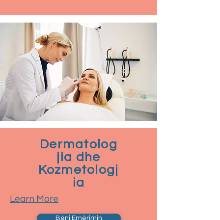
Dermatolog
jia dhe
Kozmetologj
ia
Learn More
Bëni Emërimin