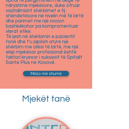
spital të përgjithshëm në degë të
ndryshme mjekësore, duke ofruar
vazhdimisht shërbimet e tij
shëndetësore në nivelin më të lartë
dhe parimet me një nocion
bashkëkohor pa kompromentuar
vlerat etike.
Të jesh në shërbimin e pacientit
tonë dhe t'u japësh atyre një
shërbim me cilësi të lartë, me një
ekip mjekësor profesional është
faktori kryesor i suksesit të Spitalit
Sante Plus në Kosovë.
Mëso më shumë
Mjekët tanë