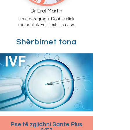
Dr Erol Martin
I’m a paragraph. Double click
me or click Edit Text, it's easy.
Shërbimet tona
Pse të zgjidhni Sante Plus