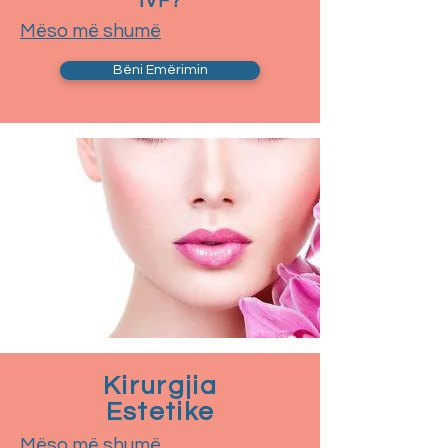
IVF?
Mëso më shumë
Bëni Emërimin
Kirurgjia
Estetike
Mëso më shumë