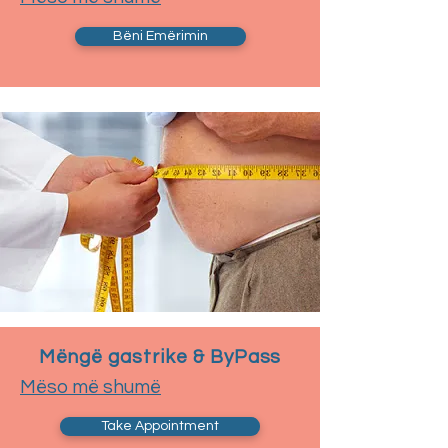
Bëni Emërimin
Mëngë gastrike & ByPass
Mëso më shumë
Take Appointment