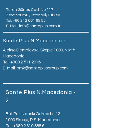
Turan Güneş Cad. No:117
Zeytinburnu / Istanbul/Turkey
Tel:
+90 212 664 65 55
E-Mail:
info@santeplus.com.tr
Sante Plus N.Macedonia - 1
Alekso Demnievski, Skopje 1000, North
Macedonia
Tel:
+389 2 511 2016
E-Mail:
nmk@santeplusgroup.com
Sante Plus N.Macedonia -
2
Bul. Partizanski Odredi br. 42
1000 Skopje, R.S. Macedonia
Tel:
+389 2 310 888 6