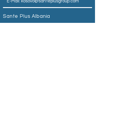
E-Mail:
kosovo@santeplusgroup.com
Sante Plus Albania
Zogu I Zi Square -
Tirana - Albania
Tel:
+355 68 504 0500
E-Mail:
albania@santeplusgroup.com
Sante Plus Serbia
ul.Kralja Milutina br. 40
Belgrad ,Srbija
Tel:
+381 69 614 041
Email:
serbia@santeplusgroup.com
Pyesni për çmimin