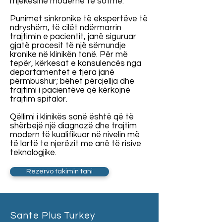
mjekësinë moderne të sotme.
Punimet sinkronike të ekspertëve të
ndryshëm, të cilët ndërmarrin
trajtimin e pacientit, janë siguruar
gjatë procesit të një sëmundje
kronike në klinikën tonë. Për më
tepër, kërkesat e konsulencës nga
departamentet e tjera janë
përmbushur; bëhet përcjellja dhe
trajtimi i pacientëve që kërkojnë
trajtim spitalor.
Qëllimi i klinikës sonë është që të
shërbejë një diagnozë dhe trajtim
modern të kualifikuar në nivelin më
të lartë te njerëzit me anë të risive
teknologjike.
Rezervo takimin tani
Sante Plus Turkey