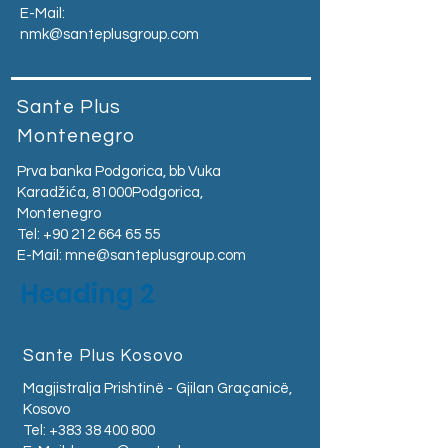
E-Mail:
nmk@santeplusgroup.com
Sante Plus
Montenegro
Prva banka Podgorica, bb Vuka
Karadžića, 81000Podgorica,
Montenegro​
Tel:
+90 212 664 65 55
E-Mail:
mne@santeplusgroup.com
Heading 2
Sante Plus Kosovo
Magjistralja Prishtinë - Gjilan Graçanicë,
Kosovo
Tel:
+383 38 400 800