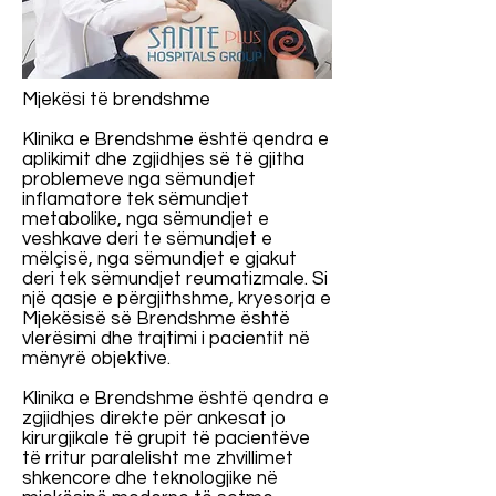
Mjekësi të brendshme
Klinika e Brendshme është qendra e
aplikimit dhe zgjidhjes së të gjitha
problemeve nga sëmundjet
inflamatore tek sëmundjet
metabolike, nga sëmundjet e
veshkave deri te sëmundjet e
mëlçisë, nga sëmundjet e gjakut
deri tek sëmundjet reumatizmale. Si
një qasje e përgjithshme, kryesorja e
Mjekësisë së Brendshme është
vlerësimi dhe trajtimi i pacientit në
mënyrë objektive.
Klinika e Brendshme është qendra e
zgjidhjes direkte për ankesat jo
kirurgjikale të grupit të pacientëve
të rritur paralelisht me zhvillimet
shkencore dhe teknologjike në