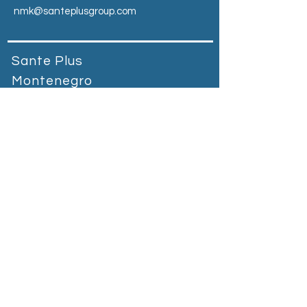
nmk@santeplusgroup.com
Sante Plus
Montenegro
Prva banka Podgorica, bb Vuka
Karadžića, 81000Podgorica,
Montenegro​
Telefono:
+90 212 664 65 55
E-Mail:
mne@santeplusgroup.com
Heading 2
Sante Plus Kosovo
Magjistralja Prishtinë - Gjilan Graçanicë,
Kosovo
Tel:
+383 38 400 800
E-mail:
kosovo@santeplusgroup.com