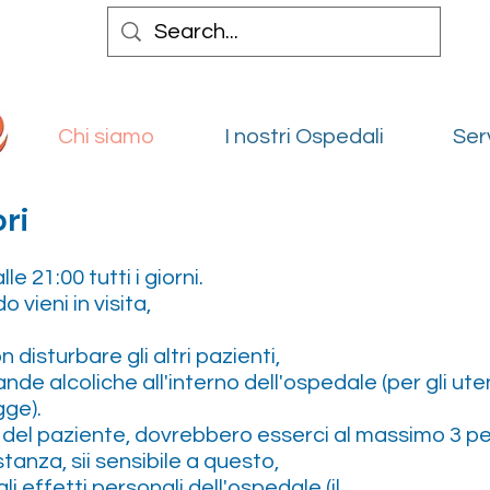
Chi siamo
I nostri Osped
Chi siamo
I nostri Ospedali
Ser
ori
lle 21:00 tutti i giorni.
 vieni in visita,
disturbare gli altri pazienti,
de alcoliche all'interno dell'ospedale (per gli uten
gge).
e del paziente, dovrebbero esserci al massimo 3 p
nza, sii sensibile a questo,
i effetti personali dell'ospedale (il