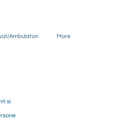
ali
Servizi/Ambulatori
I nostri dottori
Contattaci
vizi/Ambulatori
More
ti si
ersone