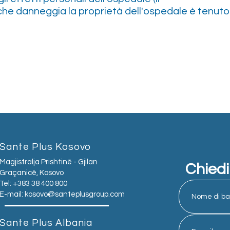
e danneggia la proprietà dell'ospedale è tenuto
Sante Plus Kosovo
Magjistralja Prishtinë - Gjilan
Chiedi
Graçanicë, Kosovo
Tel: +383 38 400 800
E-mail:
kosovo@santeplusgroup.com
Sante Plus Albania