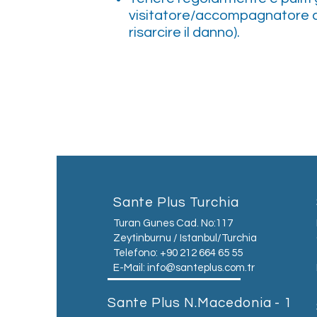
visitatore/accompagnatore ch
risarcire il danno).
Sante Plus Turchia
Turan Gunes Cad. No:117
Zeytinburnu / Istanbul/Turchia
Telefono: +90 212 664 65 55
E-Mail:
info@santeplus.com.tr
Sante Plus N.Macedonia - 1