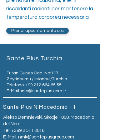
prematuri e incubatrici, e letti
riscaldanti radianti per mantenere la
temperatura corporea necessaria.
Prendi appuntamento ora
Sante Plus Turchia
Turan Gunes Cad. No:117
Zeytinburnu / Istanbul/Turchia
Telefono:
+90 212 664 65 55
E-Mail:
info@santeplus.com.tr
Sante Plus N.Macedonia - 1
Alekso Demnievski, Skopje 1000, Macedonia
del Nord
Tel:
+389 2 511 2016
E-Mail:
nmk@santeplusgroup.com