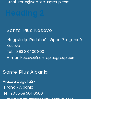
E-Mail:
mne@santeplusgroup.com
Heading 2
Sante Plus Kosovo
Magjistralja Prishtinë - Gjilan Graçanicë,
Kosovo
Tel:
+383 38 400 800
E-mail:
kosovo@santeplusgroup.com
Sante Plus Albania
Piazza Zogu I Zi -
Tirana - Albania
Tel:
+355 68 504 0500
E-mail:
albania@santeplusgroup.com
Sante Plus Serbia
ul.Kralja Milutina br. 40