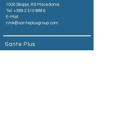
1000 Skopje, RS Macedonia
Tel:
+389 2 310 888 6
E-Mail:
nmk@santeplusgroup.com
Sante Plus
Montenegro
Prva banka Podgorica, bb Vuka
Karadžića, 81000Podgorica,
Montenegro​
Telefono:
+90 212 664 65 55
E-Mail:
mne@santeplusgroup.com
Heading 2
Sante Plus Kosovo
Magjistralja Prishtinë - Gjilan Graçanicë,