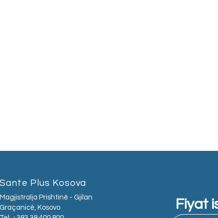
Sante Plus Kosova
Magjistralja Prishtinë - Gjilan
Fiyat i
Graçanicë, Kosovo
Tel: +383 38 400 800