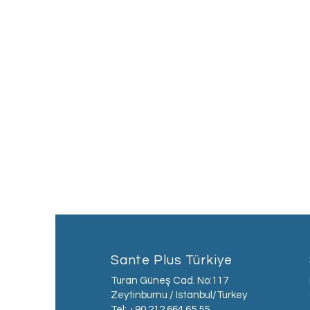
Sante Plus Türkiye
Turan Güneş Cad. No:117
Zeytinburnu / Istanbul/Turkey
Tel: +90 212 664 65 55