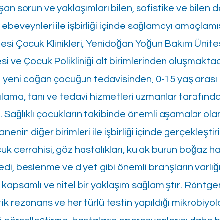
şan sorun ve yaklaşımları bilen, sofistike ve bilen 
beveynleri ile işbirliği içinde sağlamayı amaçlamışt
esi Çocuk Klinikleri, Yenidoğan Yoğun Bakım Ünite
i ve Çocuk Polikliniği alt birimlerinden oluşmaktad
eni doğan çocuğun tedavisinden, 0-15 yaş arası ço
şılama, tanı ve tedavi hizmetleri uzmanlar tarafınd
r. Sağlıklı çocukların takibinde önemli aşamalar ol
nenin diğer birimleri ile işbirliği içinde gerçekleştiri
 cerrahisi, göz hastalıkları, kulak burun boğaz has
di, beslenme ve diyet gibi önemli branşların varlığı
apsamlı ve nitel bir yaklaşım sağlamıştır. Röntgen
k rezonans ve her türlü testin yapıldığı mikrobiyol