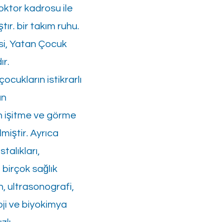
doktor kadrosu ile
ır. bir takım ruhu.
si, Yatan Çocuk
ır.
cukların istikrarlı
an
an işitme ve görme
lmiştir. Ayrıca
talıkları,
 birçok sağlık
, ultrasonografi,
oji ve biyokimya