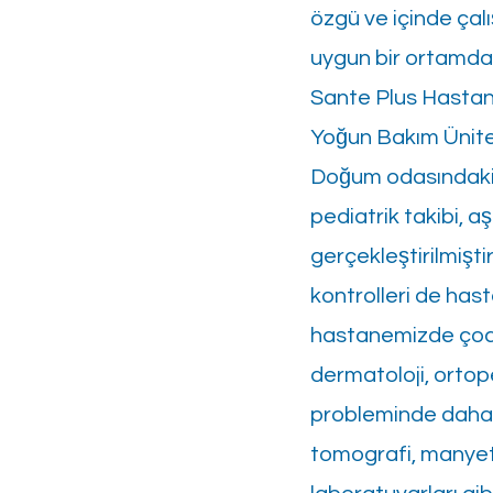
özgü ve içinde çalı
uygun bir ortamda e
Sante Plus Hastan
Yoğun Bakım Ünites
Doğum odasındaki y
pediatrik takibi, a
gerçekleştirilmişti
kontrolleri de hasta
hastanemizde çocuk
dermatoloji, ortope
probleminde daha k
tomografi, manyeti