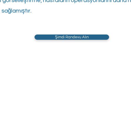
i görselleştirme, hastaların operasyonlarını daha hı
 sağlamıştır.
Şimdi Randevu Alın