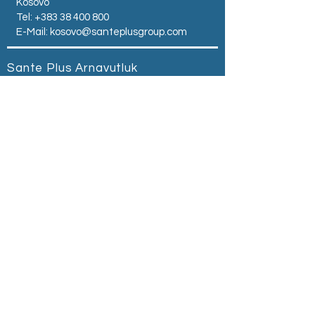
Kosovo
Tel:
+383 38 400 800
E-Mail:
kosovo@santeplusgroup.com
Sante Plus Arnavutluk
Zogu I Zi Square -
Tirana - Albania
Tel:
+355 68 504 0500
E-Mail:
albania@santeplusgroup.com
Sante Plus Sırbistan
Ul.Kralja Milutina br. 40
Belgrad ,Srbija
Tel:
+381 69 614 041
Email:
serbia@santeplusgroup.com