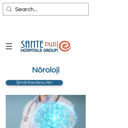
Nöroloji
Şimdi Randevu Alın