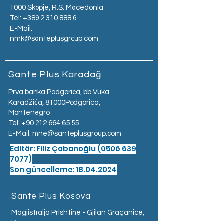
1000 Skopje, R.S. Macedonia
Tel:
+389 2 310 888 6
E-Mail:
nmk@santeplusgroup.com
Sante Plus Karadağ
Prva banka Podgorica, bb Vuka
Karadžića, 81000Podgorica,
Montenegro​
Tel:
+90 212 664 65 55
E-Mail:
mne@santeplusgroup.com
Editör: Filiz Çobanoğlu
(0506 639
7077)
Son güncelleme: 18.04.2024
Sante Plus Kosova
Magjistralja Prishtinë - Gjilan Graçanicë,