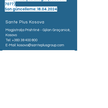
7077)
Son güncelleme: 18.04.2024
Sante Plus Kosova
Magjistralja Prishtinë - Gjilan Graçanicë,
Kosovo
Tel:
+383 38 400 800
E-Mail:
kosovo@santeplusgroup.com
Sante Plus Arnavutluk
Zogu I Zi Square -
Tirana - Albania
Tel:
+355 68 504 0500
E-Mail:
albania@santeplusgroup.com
Sante Plus Sırbistan
Ul.Kralja Milutina br. 40