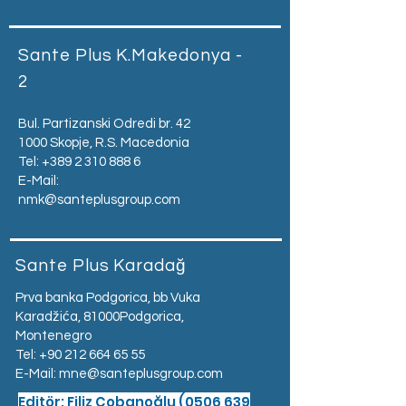
Sante Plus K.Makedonya -
2
Bul. Partizanski Odredi br. 42
1000 Skopje, R.S. Macedonia
Tel:
+389 2 310 888 6
E-Mail:
nmk@santeplusgroup.com
Sante Plus Karadağ
Prva banka Podgorica, bb Vuka
Karadžića, 81000Podgorica,
Montenegro​
Tel:
+90 212 664 65 55
E-Mail:
mne@santeplusgroup.com
Editör: Filiz Çobanoğlu
(0506 639