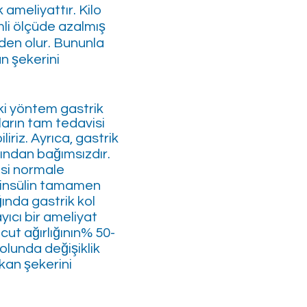
k ameliyattır. Kilo
mli ölçüde azalmış
den olur. Bununla
an şekerini
ki yöntem gastrik
ların tam tedavisi
iriz. Ayrıca, gastrik
bından bağımsızdır.
esi normale
a insülin tamamen
ğında gastrik kol
yıcı bir ameliyat
cut ağırlığının% 50-
olunda değişiklik
 kan şekerini