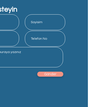
steyin
Gönder