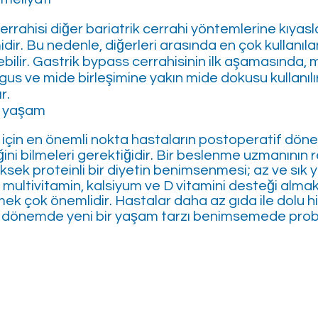
rrahisi diğer bariatrik cerrahi yöntemlerine kıyasl
ir. Bu nedenle, diğerleri arasında en çok kullanılan
ebilir. Gastrik bypass cerrahisinin ilk aşamasında, m
us ve mide birleşimine yakın mide dokusu kullanılı
r.
ı yaşam
için en önemli nokta hastaların postoperatif döne
ini bilmeleri gerektiğidir. Bir beslenme uzmanının 
üksek proteinli bir diyetin benimsenmesi; az ve sık
multivitamin, kalsiyum ve D vitamini desteği almak 
ek çok önemlidir. Hastalar daha az gıda ile dolu his
ı dönemde yeni bir yaşam tarzı benimsemede probl