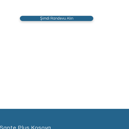
Şimdi Randevu Alın
Sante Plus Kosova