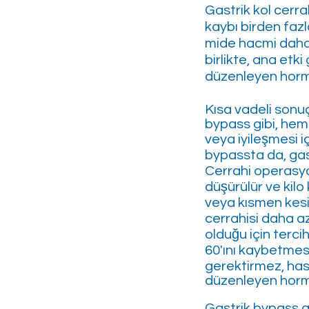
Gastrik kol cerrah
kaybı birden faz
mide hacmi daha 
birlikte, ana etki
düzenleyen hormon
Kısa vadeli sonu
bypass gibi, hem
veya iyileşmesi i
bypassta da, gas
Cerrahi operasyo
düşürülür ve kil
veya kısmen kesili
cerrahisi daha az
olduğu için terci
60'ını kaybetmesi
gerektirmez, hast
düzenleyen hormon
Gastrik bypass a