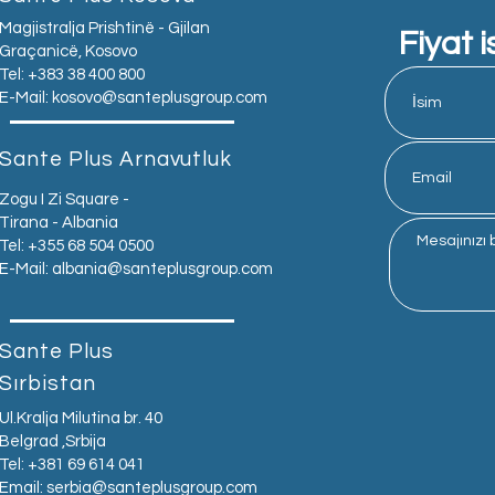
Magjistralja Prishtinë - Gjilan
Fiyat i
Graçanicë, Kosovo
Tel: +383 38 400 800
E-Mail:
kosovo@santeplusgroup.com
Sante Plus Arnavutluk
Zogu I Zi Square -
Tirana - Albania
Tel: +355 68 504 0500
E-Mail:
albania@santeplusgroup.com
Sante Plus
Sırbistan
Ul.Kralja Milutina br. 40
Belgrad ,Srbija
Tel: +381 69 614 041
Email:
serbia@santeplusgroup.com