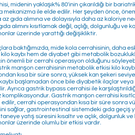
isi, midenin yaklaşık% 80'inin çıkarıldığı bir bariatri
la mekanizma ile elde edilir. Her şeyden önce, öne
az gıda alımına ve dolayısıyla daha az kaloriye ne
 gıda alımını kısıtlamak değil, açlığı, dolgunluğu ve k
lar üzerinde yarattığı değişikliktir.
çlara baktığımızda, mide kola cerrahisinin, daha es
 kilo kaybı hem de diyabet gibi metabolik bozukluk
çin önemli bir cerrahi operasyon olduğunu söyleyebil
trik manşon cerrahisinin metabolik etkisi kilo kay
ndan kısa bir süre sonra, yüksek kan şekeri seviy
o kaybı başlamadan önce bile diyabetik ilaçlar vey
r. Ayrıca gastrik bypass cerrahisi ile karşılaştırıldı
 komplikasyondur. Gastrik manşon cerrahisi kısıtla
h edilir, cerrahi operasyondan kısa bir süre sonra vü
ni sağlar, gastrointestinal sistemdeki gıda geçiş y
aneye yatış süresini kısaltır ve açlık, dolgunluk ve
lar üzerinde olumlu bir etkisi vardır.
meliyatı