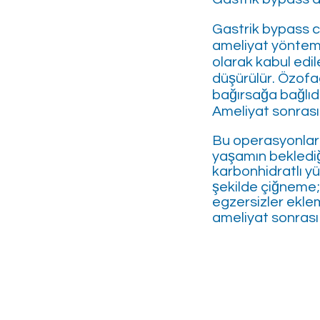
Gastrik bypass ce
ameliyat yöntemid
olarak kabul edil
düşürülür. Özofag
bağırsağa bağlıdı
Ameliyat sonras
Bu operasyonlar 
yaşamın beklediğ
karbonhidratlı y
şekilde çiğneme; 
egzersizler eklem
ameliyat sonras