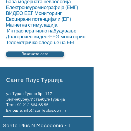
бара модерната неврологија.
Електронеуромиографија (ЕМГ)
ВИДЕО ЕЕГ Мониторинг
Евоцирани потенцијали (ЕП)
Магнетна стимулација
Интраоперативно набудување
Долгорочен видео-EEG мониторинг
Телеметричко следење на ЕЕГ
Закажете сега
Санте Плус Турција
ул. Туран Ѓунеш бр. :117
Зејтинбурну/Истанбул/Турција
Тел:
+90 212 664 65 55
E-пошта:
info@santeplus.com.tr
Sante Plus N.Macedonia - 1