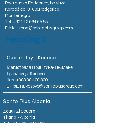
Prva banka Podgorica, bb Vuka
Karadžića, 81000Podgorica,
Montenegro​
Tel:
+90 212 664 65 55
E-Mail:
mne@santeplusgroup.com
Heading 2
Санте Плус Косово
Магистрала Приштина-Гњилане
Грачаница-Косово
Тел:
+383 38 400 800
E-пошта:
kosovo@santeplusgroup.com
Sante Plus Albania
Zogu I Zi Square -
Tirana - Albania
Tel:
+355 68 504 0500
E-Mail:
albania@santeplusgroup.com