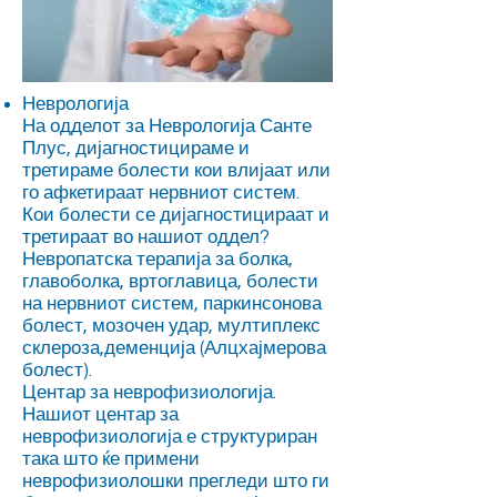
Неврологија
На одделот за Неврологија Санте
Плус, дијагностицираме и
третираме болести кои влијаат или
го афкетираат нервниот систем.
Кои болести се дијагностицираат и
третираат во нашиот оддел?
Невропатска терапија за болка,
главоболка, вртоглавица, болести
на нервниот систем, паркинсонова
болест, мозочен удар, мултиплекс
склероза,деменција (Алцхајмерова
болест).
Центар за неврофизиологија.
Нашиот центар за
неврофизиологија е структуриран
така што ќе примени
неврофизиолошки прегледи што ги